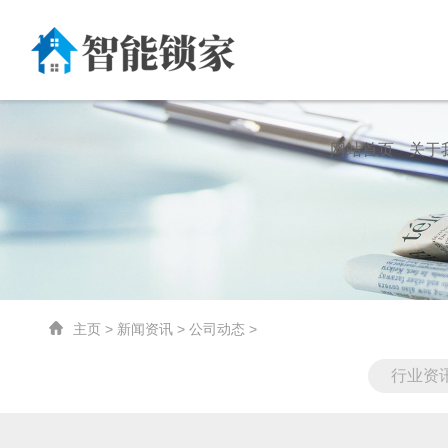
网站首页
关于
主页
>
新闻资讯
>
公司动态
>
行业资