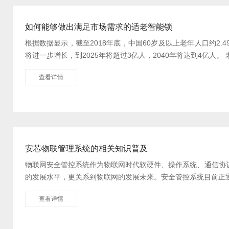
如何能够做出满足市场需求的适老智能锁
根据数据显示，截至2018年底，中国60岁及以上老年人口约2.4
将进一步增长，到2025年将超过3亿人，2040年将达到4亿人。 
查看详情
安芯物联管理系统的相关知识普及
物联网安全管控系统作为物联网时代软硬件、操作系统、通信协
的发展水平，更关系到物联网的发展未来。安全管控系统目前正逐渐
查看详情