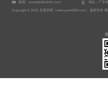
邮箱：youweb@admin.com
地址：广东省
Copyright © 2025 亚星官网（www.yaxin000.com） 版权所